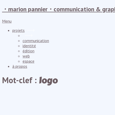
・marion pannier・communication & grap
Menu
projets
communication
identité
édition
web
espace
à propos
logo
Mot-clef :