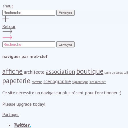
↑
haut
Envoyer
Retour
Envoyer
naviguer par mot-clef
affiche
boutique
association
architecte
carte de vœux
col
papeterie
scénographie
portfolio
signalétique
site internet
Ce site nécessite un navigateur plus récent pour fonctionner :(
Please upgrade today!
Partager
Twitter
.