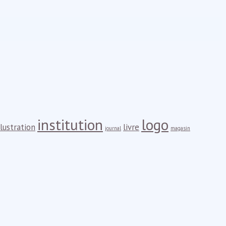
institution
logo
llustration
livre
journal
magasin