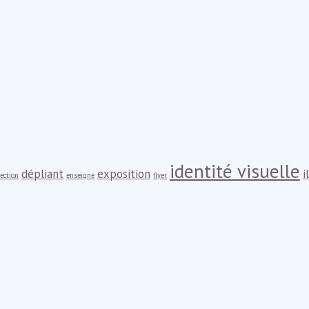
identité visuelle
dépliant
exposition
i
lection
enseigne
flyer