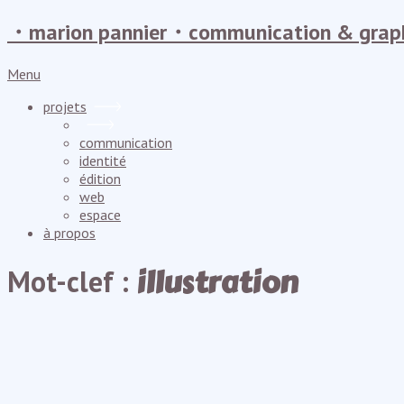
・marion pannier・communication & grap
Menu
projets
communication
identité
édition
web
espace
à propos
illustration
Mot-clef :