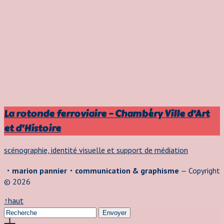
La rotonde ferroviaire – Chambéry Ville d’Art
et d’Histoire
scénographie, identité visuelle et support de médiation
・marion pannier・communication & graphisme
— Copyright
© 2026
↑
haut
Envoyer