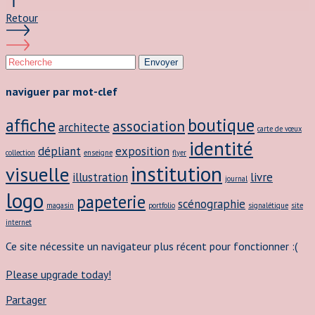
Retour
Envoyer
naviguer par mot-clef
affiche
boutique
association
architecte
carte de vœux
identité
dépliant
exposition
collection
enseigne
flyer
institution
visuelle
illustration
livre
journal
logo
papeterie
scénographie
magasin
portfolio
signalétique
site
internet
Ce site nécessite un navigateur plus récent pour fonctionner :(
Please upgrade today!
Partager