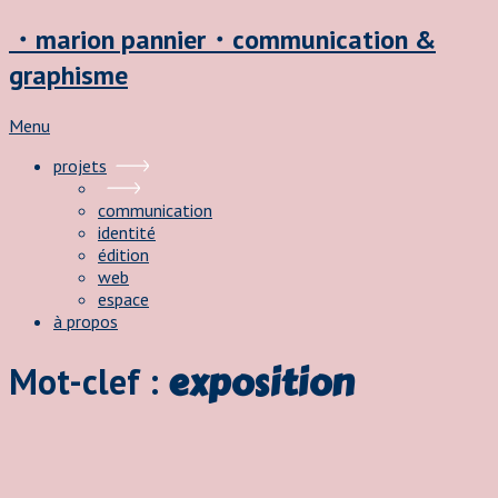
・marion pannier・communication &
graphisme
Menu
projets
communication
identité
édition
web
espace
à propos
exposition
Mot-clef :