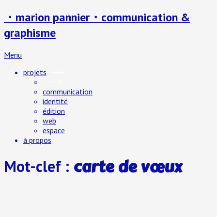
・marion pannier・communication &
graphisme
Menu
projets
communication
identité
édition
web
espace
à propos
carte de vœux
Mot-clef :