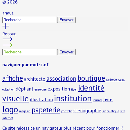
© 2026
↑
haut
Envoyer
Retour
Envoyer
naviguer par mot-clef
affiche
boutique
association
architecte
carte de vœux
identité
dépliant
exposition
collection
enseigne
flyer
institution
visuelle
illustration
livre
journal
logo
papeterie
scénographie
magasin
portfolio
signalétique
site
internet
Ce site nécessite un navigateur plus récent pour fonctionner :(