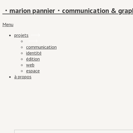
・marion pannier・communication & grap
Menu
projets
communication
identité
édition
web
espace
à propos